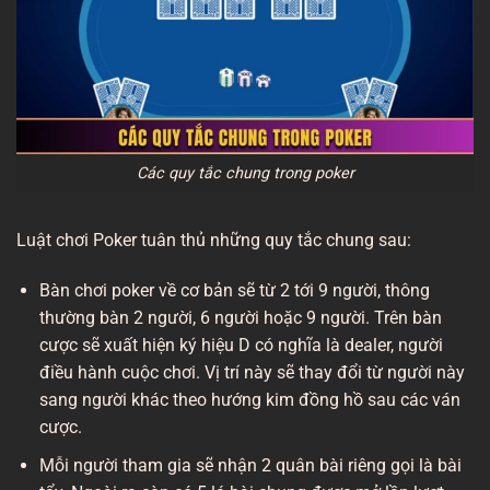
Các quy tắc chung trong poker
Luật chơi Poker tuân thủ những quy tắc chung sau:
Bàn chơi poker về cơ bản sẽ từ 2 tới 9 người, thông
thường bàn 2 người, 6 người hoặc 9 người. Trên bàn
cược sẽ xuất hiện ký hiệu D có nghĩa là dealer, người
điều hành cuộc chơi. Vị trí này sẽ thay đổi từ người này
sang người khác theo hướng kim đồng hồ sau các ván
cược.
Mỗi người tham gia sẽ nhận 2 quân bài riêng gọi là bài