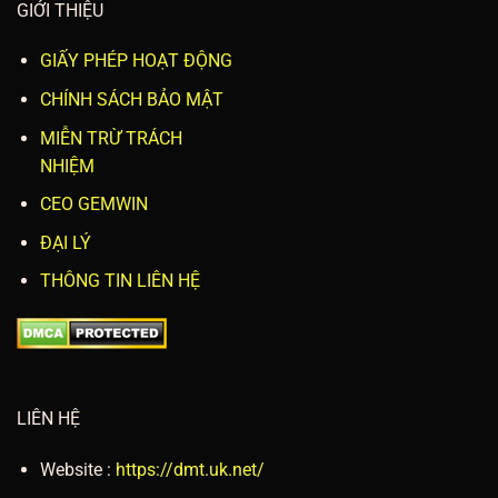
GIỚI THIỆU
GIẤY PHÉP HOẠT ĐỘNG
CHÍNH SÁCH BẢO MẬT
MIỄN TRỪ TRÁCH
NHIỆM
CEO GEMWIN
ĐẠI LÝ
THÔNG TIN LIÊN HỆ
LIÊN HỆ
Website :
https://dmt.uk.net/