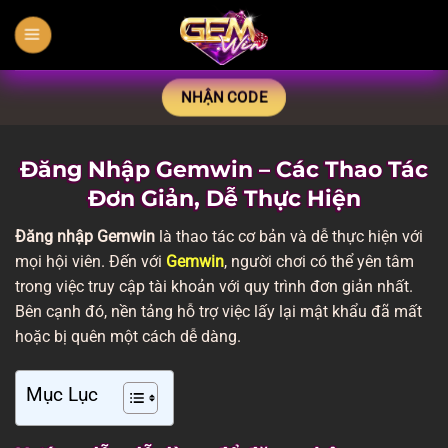
Bỏ
qua
nội
dung
NHẬN CODE
Đăng Nhập Gemwin – Các Thao Tác
Đơn Giản, Dễ Thực Hiện
Đăng nhập Gemwin
là thao tác cơ bản và dễ thực hiện với
mọi hội viên. Đến với
Gemwin
, người chơi có thể yên tâm
trong việc truy cập tài khoản với quy trình đơn giản nhất.
Bên cạnh đó, nền tảng hỗ trợ việc lấy lại mật khẩu đã mất
hoặc bị quên một cách dễ dàng.
Mục Lục