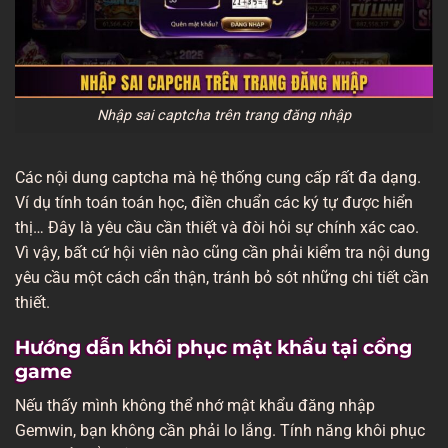
Nhập sai captcha trên trang đăng nhập
Các nội dung captcha mà hệ thống cung cấp rất đa dạng.
Ví dụ tính toán toán học, điền chuẩn các ký tự được hiển
thị… Đây là yêu cầu cần thiết và đòi hỏi sự chính xác cao.
Vì vậy, bất cứ hội viên nào cũng cần phải kiểm tra nội dung
yêu cầu một cách cẩn thận, tránh bỏ sót những chi tiết cần
thiết.
Hướng dẫn khôi phục mật khẩu tại cổng
game
Nếu thấy mình không thể nhớ mật khẩu đăng nhập
Gemwin, bạn không cần phải lo lắng. Tính năng khôi phục