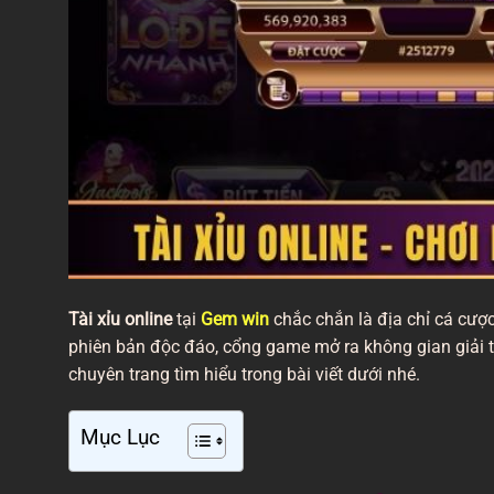
Tài xỉu online
tại
Gem win
chắc chắn là địa chỉ cá cược
phiên bản độc đáo, cổng game mở ra không gian giải trí
chuyên trang tìm hiểu trong bài viết dưới nhé.
Mục Lục