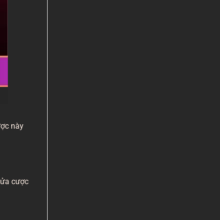
ược này
cửa cược