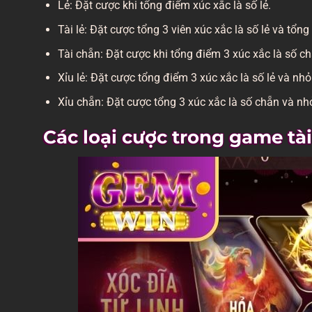
Lẻ: Đặt cược khi tổng điểm xúc xắc là số lẻ.
Tài lẻ: Đặt cược tổng 3 viên xúc xắc là số lẻ và tổn
Tài chẵn: Đặt cược khi tổng điểm 3 xúc xắc là số ch
Xỉu lẻ: Đặt cược tổng điểm 3 xúc xắc là số lẻ và nhỏ
Xỉu chẵn: Đặt cược tổng 3 xúc xắc là số chẵn và nh
Các loại cược trong game tà