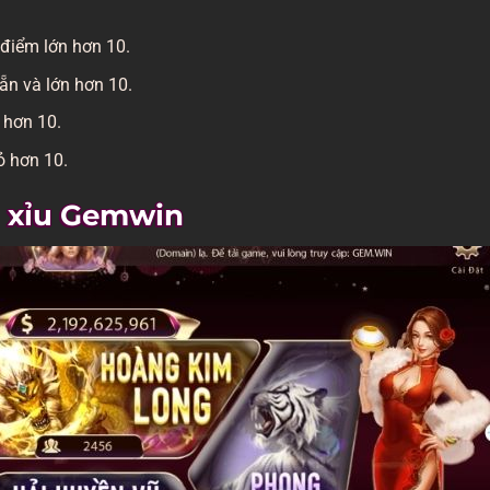
g điểm lớn hơn 10.
ẵn và lớn hơn 10.
 hơn 10.
ỏ hơn 10.
i xỉu Gemwin