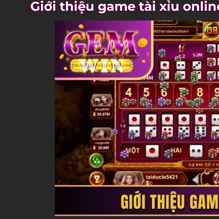
Giới thiệu game tài xỉu onli