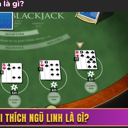
 là gì?