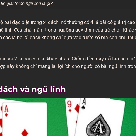
in giải thích ngũ linh là gì?
 bài đặc biệt trong xì dách, nó thường có 4 lá bài có giá trị cao
ũ linh đều phải nằm trong ngưỡng quy định của trò chơi. Khác 
các lá bài xì dách không chỉ dựa vào điểm số mà còn phụ thu
u và 2 lá bài còn lại khác nhau. Chính điều này đã tạo nên sự 
 hợp này không chỉ mang lại lợi ích cho người có bài ngũ linh tro
dách và ngũ linh