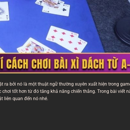
t ra bởi nó là một thuật ngữ thường xuyên xuất hiện trong game
ợc chơi tốt hơn từ đó tăng khả năng chiến thắng. Trong bài viết 
ật liên quan đến nó nhé.