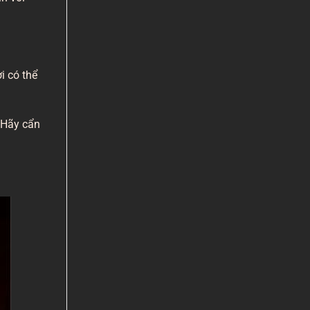
i có thể
 Hãy cẩn