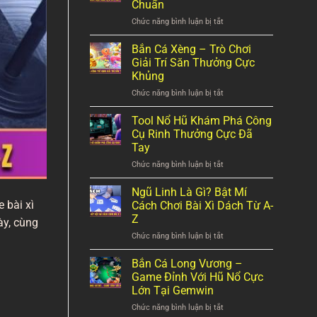
Chuẩn
Cuộc
Chơi
ở
Chức năng bình luận bị tắt
Chiến
Hay
Cách
Kịch
Chơi
Tính
Bắn Cá Xèng – Trò Chơi
Mậu
Và
Giải Trí Săn Thưởng Cực
Binh
Hồi
Khủng
Cho
Hộp
ở
Chức năng bình luận bị tắt
Người
Tại
Bắn
Mới
Gemwin
Cá
Cực
Tool Nổ Hũ Khám Phá Công
Xèng
Hay
Cụ Rinh Thưởng Cực Đã
–
Cực
Tay
Trò
Chuẩn
ở
Chức năng bình luận bị tắt
Chơi
Tool
Giải
Nổ
Trí
Ngũ Linh Là Gì? Bật Mí
Hũ
Săn
 bài xì
Cách Chơi Bài Xì Dách Từ A-
Khám
Thưởng
Z
này, cùng
Phá
Cực
ở
Chức năng bình luận bị tắt
Công
Khủng
Ngũ
Cụ
Linh
Rinh
Bắn Cá Long Vương –
Là
Thưởng
Game Đỉnh Với Hũ Nổ Cực
Gì?
Cực
Lớn Tại Gemwin
Bật
Đã
ở
Chức năng bình luận bị tắt
Mí
Tay