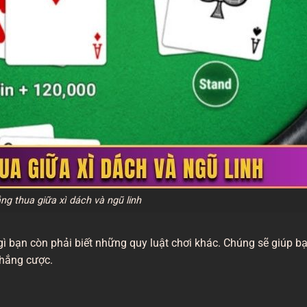
ng thua giữa xì dách và ngũ linh
 gì bạn còn phải biết những quy luật chơi khác. Chúng sẽ giúp b
thắng cược.