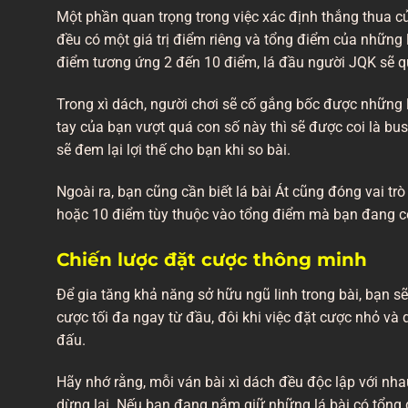
Một phần quan trọng trong việc xác định thắng thua củ
đều có một giá trị điểm riêng và tổng điểm của những 
điểm tương ứng 2 đến 10 điểm, lá đầu người JQK sẽ q
Trong xì dách, người chơi sẽ cố gắng bốc được những l
tay của bạn vượt quá con số này thì sẽ được coi là bus
sẽ đem lại lợi thế cho bạn khi so bài.
Ngoài ra, bạn cũng cần biết lá bài Át cũng đóng vai tr
hoặc 10 điểm tùy thuộc vào tổng điểm mà bạn đang c
Chiến lược đặt cược thông minh
Để gia tăng khả năng sở hữu ngũ linh trong bài, bạn s
cược tối đa ngay từ đầu, đôi khi việc đặt cược nhỏ và 
đấu.
Hãy nhớ rằng, mỗi ván bài xì dách đều độc lập với nha
dừng lại. Nếu bạn đang nắm giữ những lá bài có tổng 