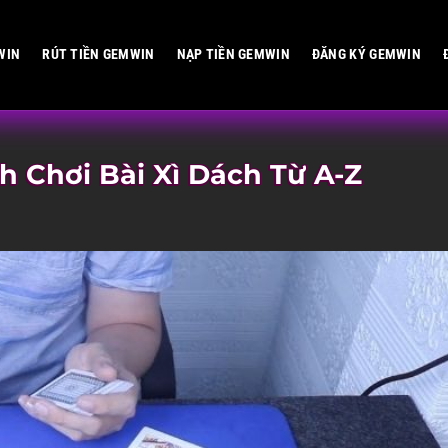
WIN
RÚT TIỀN GEMWIN
NẠP TIỀN GEMWIN
ĐĂNG KÝ GEMWIN
h Chơi Bài Xì Dách Từ A-Z