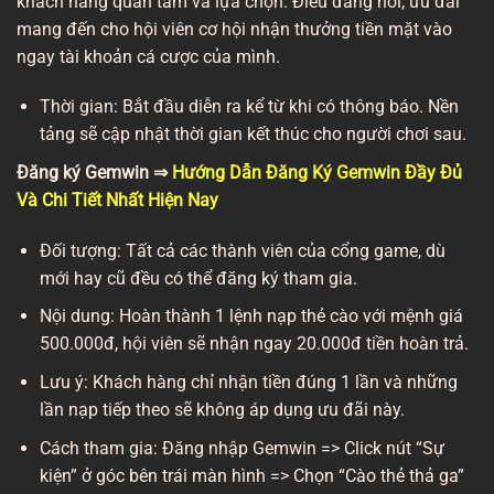
khách hàng quan tâm và lựa chọn. Điều đang nói, ưu đãi
mang đến cho hội viên cơ hội nhận thưởng tiền mặt vào
ngay tài khoản cá cược của mình.
Thời gian: Bắt đầu diễn ra kể từ khi có thông báo. Nền
tảng sẽ cập nhật thời gian kết thúc cho người chơi sau.
Đăng ký Gemwin
⇒
Hướng Dẫn Đăng Ký Gemwin Đầy Đủ
Và Chi Tiết Nhất Hiện Nay
Đối tượng: Tất cả các thành viên của cổng game, dù
mới hay cũ đều có thể đăng ký tham gia.
Nội dung: Hoàn thành 1 lệnh nạp thẻ cào với mệnh giá
500.000đ, hội viên sẽ nhận ngay 20.000đ tiền hoàn trả.
Lưu ý: Khách hàng chỉ nhận tiền đúng 1 lần và những
lần nạp tiếp theo sẽ không áp dụng ưu đãi này.
Cách tham gia: Đăng nhập Gemwin => Click nút “Sự
kiện” ở góc bên trái màn hình => Chọn “Cào thẻ thả ga”