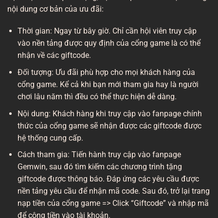
nội dung cơ bản của ưu đãi:
Thời gian: Ngay từ bây giờ. Chỉ cần hội viên truy cập
vào nền tảng được quy định của cổng game là có thể
nhận về các giftcode.
Đối tượng: Ưu đãi phù hợp cho mọi khách hàng của
cổng game. Kể cả khi bạn mới tham gia hay là người
chơi lâu năm thì đều có thể thực hiện dễ dàng.
Nội dung: Khách hàng khi truy cập vào fanpage chính
thức của cổng game sẽ nhận được các giftcode được
hệ thống cung cấp.
Cách tham gia: Tiến hành truy cập vào fanpage
Gemwin, sau đó tìm kiếm các chương trình tặng
giftcode được thông báo. Đáp ứng các yêu cầu được
nền tảng yêu cầu để nhận mã code. Sau đó, trở lại trang
nạp tiền của cổng game => Click “Giftcode” và nhập mã
để cộng tiền vào tài khoản.