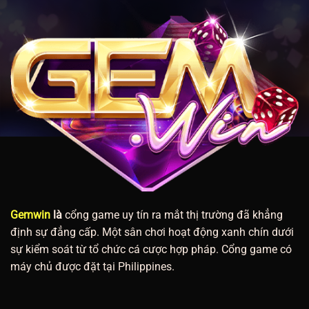
Gemwin
là
cổng game uy tín ra mắt thị trường đã khẳng
định sự đẳng cấp. Một sân chơi hoạt động xanh chín dưới
sự kiểm soát từ tổ chức cá cược hợp pháp. Cổng game có
máy chủ được đặt tại Philippines.