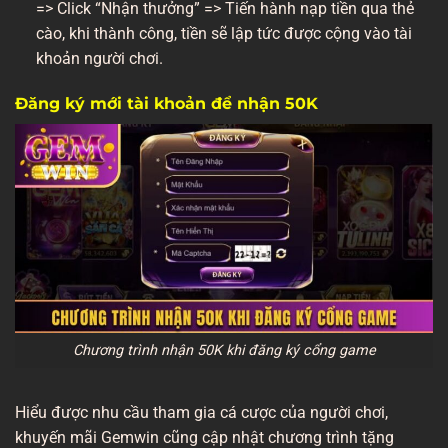
=> Click “Nhận thưởng” => Tiến hành nạp tiền qua thẻ
cào, khi thành công, tiền sẽ lập tức được cộng vào tài
khoản người chơi.
Đăng ký mới tài khoản để nhận 50K
Chương trình nhận 50K khi đăng ký cổng game
Hiểu được nhu cầu tham gia cá cược của người chơi,
khuyến mãi Gemwin cũng cập nhật chương trình tặng