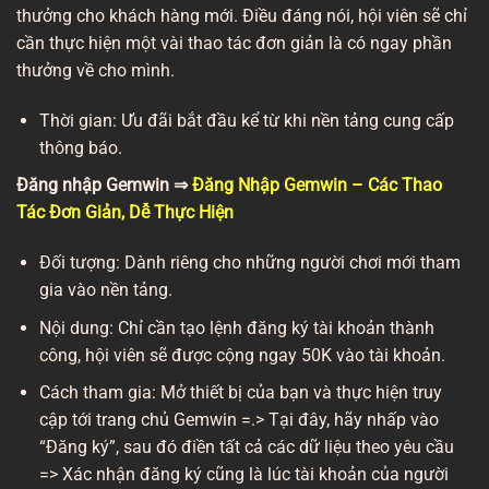
thưởng cho khách hàng mới. Điều đáng nói, hội viên sẽ chỉ
cần thực hiện một vài thao tác đơn giản là có ngay phần
thưởng về cho mình.
Thời gian: Ưu đãi bắt đầu kể từ khi nền tảng cung cấp
thông báo.
Đăng nhập Gemwin
⇒
Đăng Nhập Gemwin – Các Thao
Tác Đơn Giản, Dễ Thực Hiện
Đối tượng: Dành riêng cho những người chơi mới tham
gia vào nền tảng.
Nội dung: Chỉ cần tạo lệnh đăng ký tài khoản thành
công, hội viên sẽ được cộng ngay 50K vào tài khoản.
Cách tham gia: Mở thiết bị của bạn và thực hiện truy
cập tới trang chủ Gemwin =.> Tại đây, hãy nhấp vào
“Đăng ký”, sau đó điền tất cả các dữ liệu theo yêu cầu
=> Xác nhận đăng ký cũng là lúc tài khoản của người